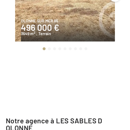
OLONNE SUR MER 85
L 
496 000 €
9
2
3649 m
, Terrain
25
Notre agence à LES SABLES D
OLONNE