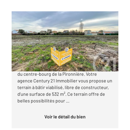
CHATEAU D OLONNE 85
2
532 m
Ref : 1484
Terrain à vendre
274 000 €
Le Château d'Olonne, à proximité immédiate
du centre-bourg de la Pironnière. Votre
agence Century 21 Immobilier vous propose un
terrain à bâtir viabilisé, libre de constructeur,
d'une surface de 532 m². Ce terrain offre de
belles possibilités pour ...
Voir le détail du bien