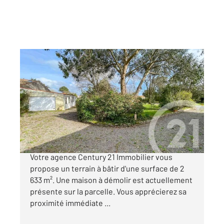
CHATEAU D OLONNE 85
2
2633 m
Ref : 1532
Terrain à vendre
474 200 €
Les Sables-d'Olonne, quartier du Petit Paris.
Votre agence Century 21 Immobilier vous
propose un terrain à bâtir d'une surface de 2
633 m². Une maison à démolir est actuellement
présente sur la parcelle. Vous apprécierez sa
proximité immédiate ...