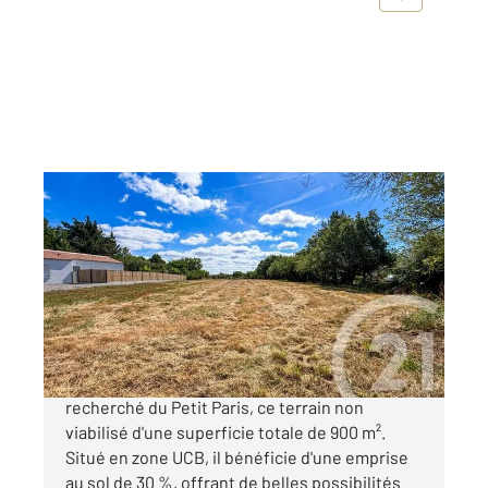
CHATEAU D OLONNE 85
2
900 m
Ref : 1577
Terrain à vendre
287 000 €
Century 21 vous propose dans le quartier
recherché du Petit Paris, ce terrain non
viabilisé d'une superficie totale de 900 m².
Situé en zone UCB, il bénéficie d'une emprise
au sol de 30 %, offrant de belles possibilités