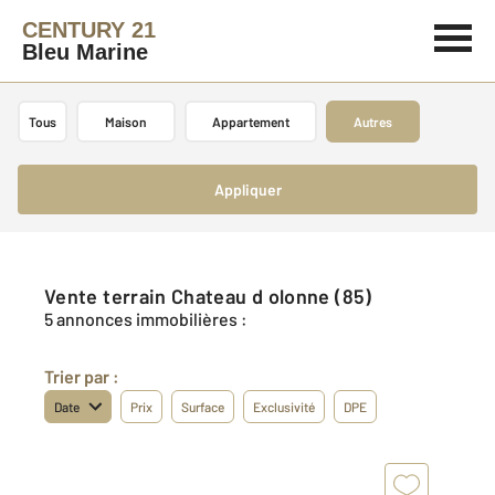
CENTURY 21
Bleu Marine
Tous
Maison
Appartement
Autres
Appliquer
Vente terrain Chateau d olonne (85)
5 annonces immobilières :
Trier par :
Date
Prix
Surface
Exclusivité
DPE