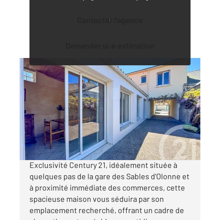
Contacter l'agence
Demander une estimation
LES SABLES D OLONNE 85
2
126,78 m
, 5 pièces
Ref : 1604
Maison à vendre
453 400 €
Visiter le site dédié
Exclusivité Century 21, idéalement située à
quelques pas de la gare des Sables d'Olonne et
à proximité immédiate des commerces, cette
spacieuse maison vous séduira par son
emplacement recherché, offrant un cadre de