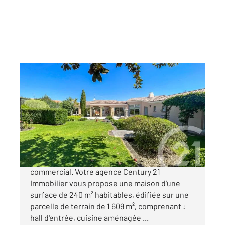
LES SABLES D OLONNE 85
2
240,34 m
, 6 pièces
Ref : 830
Maison à vendre
1 110 000 €
Aux Sables-d'Olonne, à proximité du centre
commercial. Votre agence Century 21
Immobilier vous propose une maison d'une
surface de 240 m² habitables, édifiée sur une
parcelle de terrain de 1 609 m², comprenant :
hall d'entrée, cuisine aménagée ...