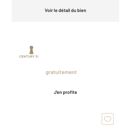
Voir le détail du bien
Prenez un temps d'avance sur le marché
en profitant
gratuitement
des Ventes
Privées CENTURY 21.
J'en profite