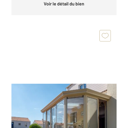
Voir le détail du bien
LES SABLES D OLONNE 85
2
124,65 m
, 6 pièces
Ref : 1315
Maison à vendre
557 100 €