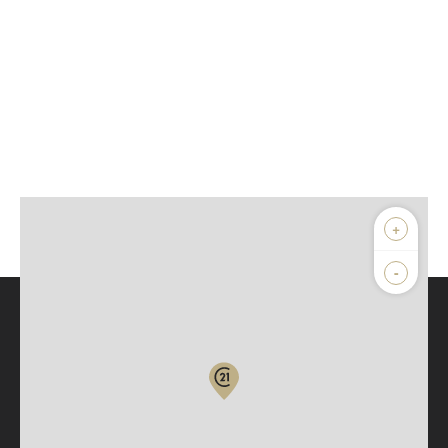
+
-
Parlons de vous, parlons biens
Votre compte :