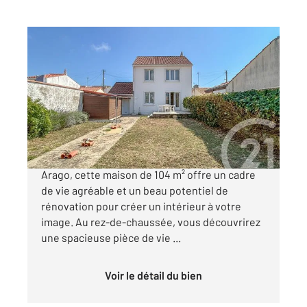
LES SABLES D OLONNE 85
2
81,50 m
, 5 pièces
Ref : 1689
Maison à vendre
401 400 €
Idéalement située à proximité du quartier
Arago, cette maison de 104 m² offre un cadre
de vie agréable et un beau potentiel de
rénovation pour créer un intérieur à votre
image. Au rez-de-chaussée, vous découvrirez
une spacieuse pièce de vie ...
Voir le détail du bien