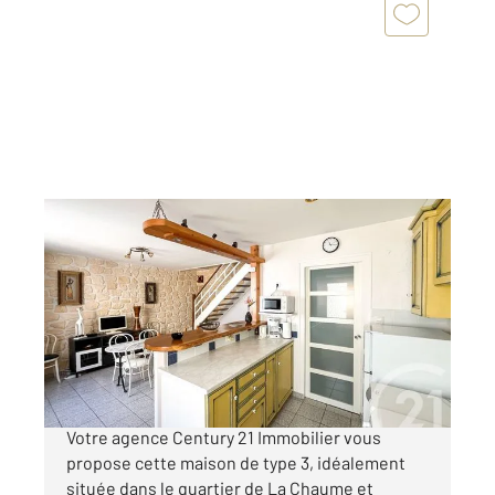
LES SABLES D OLONNE 85
2
48,54 m
, 3 pièces
Ref : 1658
Maison à vendre
223 200 €
Les Sables-d'Olonne Quartier de La Chaume.
Votre agence Century 21 Immobilier vous
propose cette maison de type 3, idéalement
située dans le quartier de La Chaume et