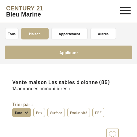
CENTURY 21
Bleu Marine
Tous
Maison
Appartement
Autres
Appliquer
Vente maison Les sables d olonne (85)
13 annonces immobilières :
Trier par :
Date
Prix
Surface
Exclusivité
DPE