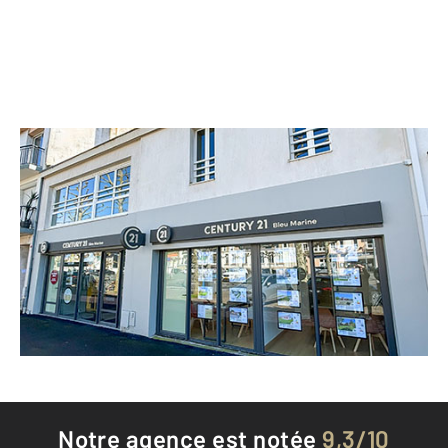
CENTURY 21 Bleu Marine
5 Cours Louis Guedon
LES SABLES D OLONNE - 85100
Envoyer un message
Téléphoner à l'agence
Notre agence est notée
9,3/10