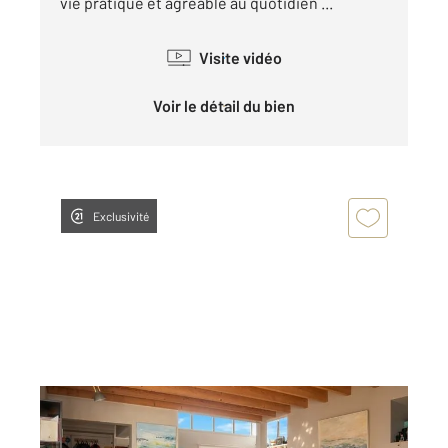
vie pratique et agréable au quotidien ...
Visite vidéo
Voir le détail du bien
Exclusivité
LES SABLES D OLONNE 85
2
147,63 m
, 5 pièces