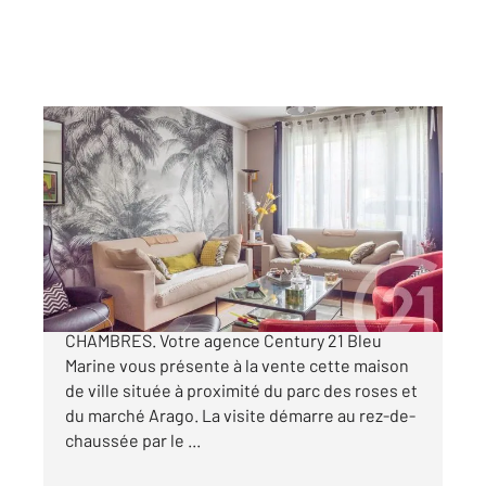
LES SABLES D OLONNE 85
2
105,83 m
, 3 pièces
Ref : 1390
Maison à vendre
380 600 €
PROCHE PARC DES ROSES - MAISON 2
CHAMBRES. Votre agence Century 21 Bleu
Marine vous présente à la vente cette maison
de ville située à proximité du parc des roses et
du marché Arago. La visite démarre au rez-de-
chaussée par le ...