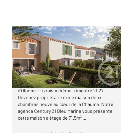
LES SABLES D OLONNE 85
2
71,50 m
, 3 pièces
Ref : 1479
Maison à vendre
420 000 €
Maison neuve - La Chaume - Les Sables
d'Olonne - Livraison 4ème trimestre 2027.
Devenez propriétaire d'une maison deux
chambres neuve au cœur de la Chaume. Notre
agence Century 21 Bleu Marine vous présente
cette maison à étage de 71.5m² ...